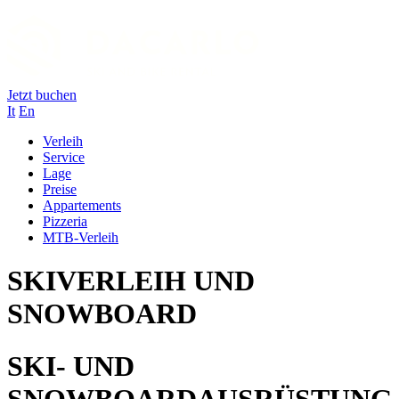
Jetzt buchen
It
En
Verleih
Service
Lage
Preise
Appartements
Pizzeria
MTB-Verleih
SKIVERLEIH UND
SNOWBOARD
SKI- UND
SNOWBOARDAUSRÜSTUNG