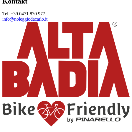
Kontakt
Tel. +39 0471 830 977
info@noleggiodacarlo.it