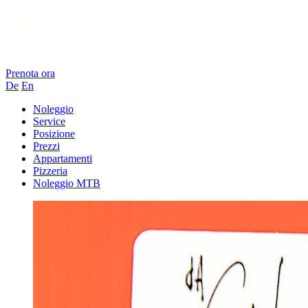
Prenota ora
De
En
Noleggio
Service
Posizione
Prezzi
Appartamenti
Pizzeria
Noleggio MTB